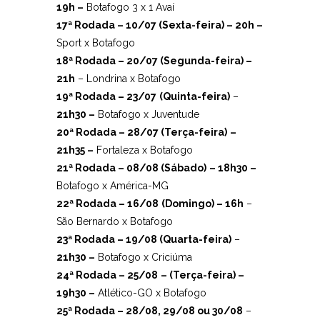
19h –
Botafogo 3 x 1 Avaí
17ª Rodada – 10/07 (Sexta-feira) – 20h –
Sport x Botafogo
18ª Rodada – 20/07 (Segunda-feira) –
21h
– Londrina x Botafogo
19ª Rodada – 23/07
(Quinta-feira)
–
21h30 –
Botafogo x Juventude
20ª Rodada – 28/07 (Terça-feira)
–
21h35 –
Fortaleza x Botafogo
21ª Rodada – 08/08 (Sábado)
– 18h30 –
Botafogo x América-MG
22ª Rodada – 16/08
(Domingo) – 16h
–
São Bernardo x Botafogo
23ª Rodada – 19/08 (Quarta-feira)
–
21h30 –
Botafogo x Criciúma
24ª Rodada – 25/08
– (Terça-feira) –
19h30 –
Atlético-GO x Botafogo
25ª Rodada – 28/08, 29/08 ou 30/08
–