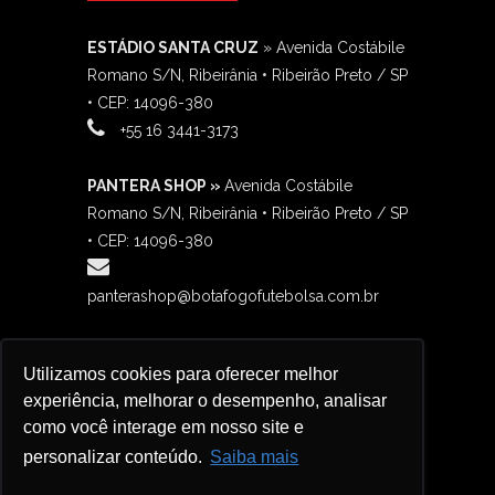
ESTÁDIO SANTA CRUZ
» Avenida Costábile
Romano S/N, Ribeirânia • Ribeirão Preto / SP
• CEP: 14096-380
‎+55 16 3441-3173
PANTERA SHOP »
Avenida Costábile
Romano S/N, Ribeirânia • Ribeirão Preto / SP
• CEP: 14096-380
panterashop@botafogofutebolsa.com.br
BOTAFANÁTICO »
Avenida Costábile
Utilizamos cookies para oferecer melhor
Romano S/N, Ribeirânia • Ribeirão Preto / SP
experiência, melhorar o desempenho, analisar
contato@botafanaticos.com.br
como você interage em nosso site e
+55 16 98138-3732
personalizar conteúdo.
Saiba mais