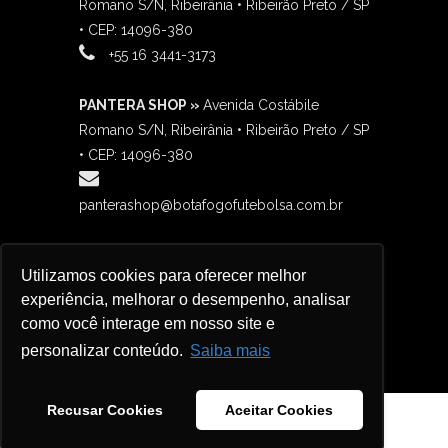
Romano S/N, Ribeirânia • Ribeirão Preto / SP
• CEP: 14096-380
‎+55 16 3441-3173
PANTERA SHOP »
Avenida Costábile
Romano S/N, Ribeirânia • Ribeirão Preto / SP
• CEP: 14096-380
panterashop@botafogofutebolsa.com.br
BOTAFANÁTICO »
Avenida Costábile
Utilizamos cookies para oferecer melhor
Romano S/N, Ribeirânia • Ribeirão Preto / SP
experiência, melhorar o desempenho, analisar
contato@botafanaticos.com.br
como você interage em nosso site e
+55 16 98138-3732
personalizar conteúdo.
Saiba mais
Recusar Cookies
Aceitar Cookies
Copyright 2023 BOTAFOGO FUTEBOL
CLUBE. Todos os direitos reservados.