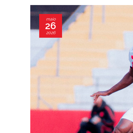
maio
26
2026