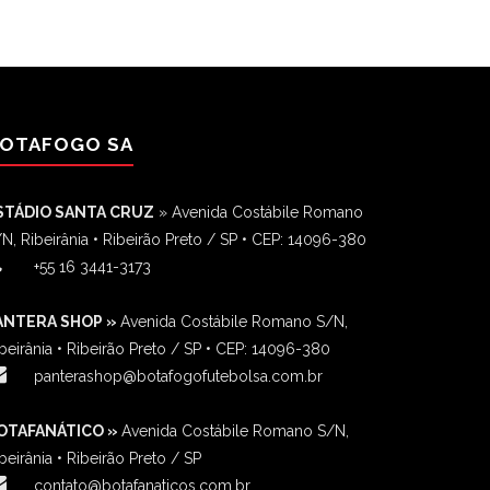
OTAFOGO SA
STÁDIO SANTA CRUZ
» Avenida Costábile Romano
N, Ribeirânia • Ribeirão Preto / SP • CEP: 14096-380
‎+55 16 3441-3173
ANTERA SHOP »
Avenida Costábile Romano S/N,
beirânia • Ribeirão Preto / SP • CEP: 14096-380
panterashop@botafogofutebolsa.com.br
OTAFANÁTICO »
Avenida Costábile Romano S/N,
beirânia • Ribeirão Preto / SP
contato@botafanaticos.com.br