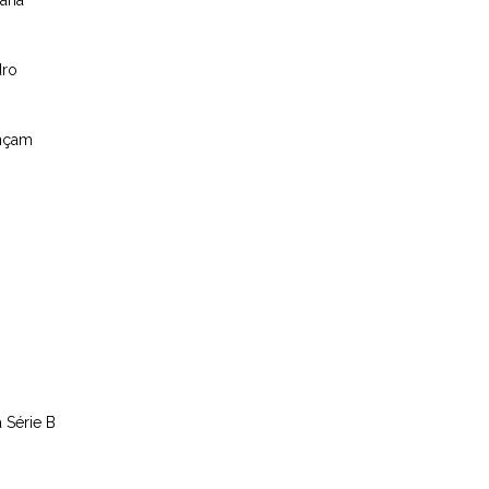
mana
dro
ançam
 Série B