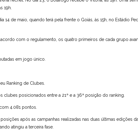
rena Nicnet. No dia 23, o Botafogo recebe o Vitória, às 19h. Uma se
s 19h.
dia 14 de maio, quando terá pela frente o Goiás, às 15h, no Estádio Pe
 acordo com o regulamento, os quatro primeiros de cada grupo av
isputadas em jogo único.
 seu Ranking de Clubes.
 clubes posicionados entre a 21ª e a 36ª posição do ranking.
, com 4.081 pontos.
z posições após as campanhas realizadas nas duas últimas edições da
ndo atingiu a terceira fase.