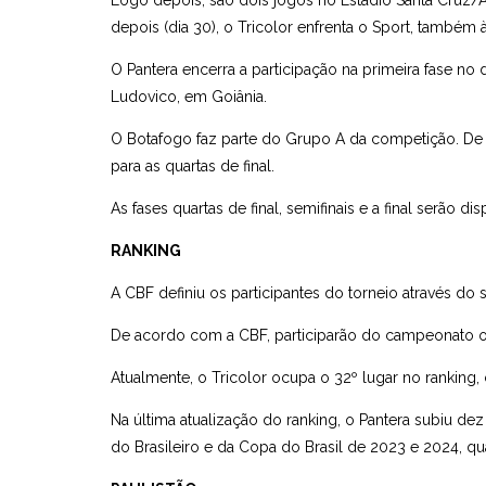
Logo depois, são dois jogos no Estádio Santa Cruz/A
depois (dia 30), o Tricolor enfrenta o Sport, também à
O Pantera encerra a participação na primeira fase no 
Ludovico, em Goiânia.
O Botafogo faz parte do Grupo A da competição. De
para as quartas de final.
As fases quartas de final, semifinais e a final serão d
RANKING
A CBF definiu os participantes do torneio através do
De acordo com a CBF, participarão do campeonato os
Atualmente, o Tricolor ocupa o 32º lugar no ranking
Na última atualização do ranking, o Pantera subiu de
do Brasileiro e da Copa do Brasil de 2023 e 2024, qua