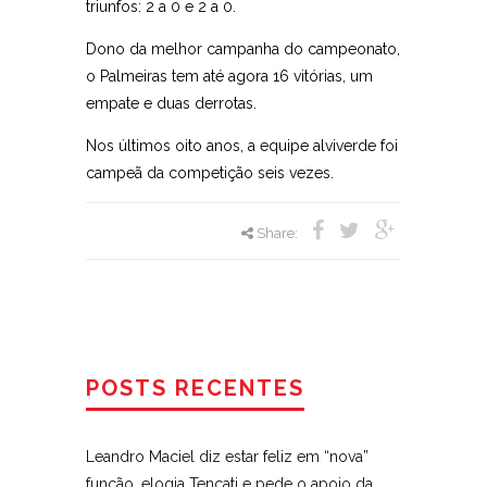
triunfos: 2 a 0 e 2 a 0.
Dono da melhor campanha do campeonato,
o Palmeiras tem até agora 16 vitórias, um
empate e duas derrotas.
Nos últimos oito anos, a equipe alviverde foi
campeã da competição seis vezes.
Share:
POSTS RECENTES
Leandro Maciel diz estar feliz em “nova”
função, elogia Tencati e pede o apoio da