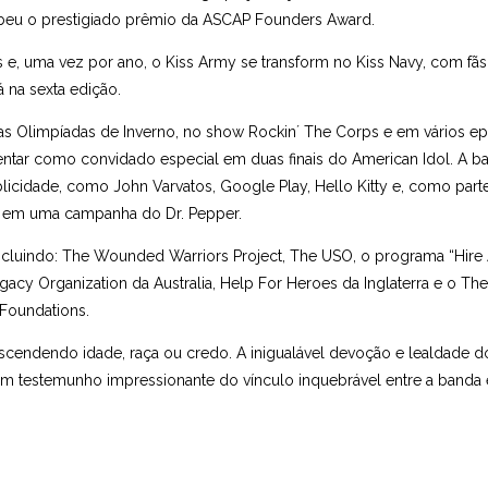
beu o prestigiado prêmio da ASCAP Founders Award.
e, uma vez por ano, o Kiss Army se transform no Kiss Navy, com fãs
 na sexta edição.
as Olimpíadas de Inverno, no show Rockin´ The Corps e em vários ep
entar como convidado especial em duas finais do American Idol. A b
cidade, como John Varvatos, Google Play, Hello Kitty e, como part
eu em uma campanha do Dr. Pepper.
incluindo: The Wounded Warriors Project, The USO, o programa “Hire
y Organization da Australia, Help For Heroes da Inglaterra e o The
Foundations.
scendendo idade, raça ou credo. A inigualável devoção e lealdade d
 testemunho impressionante do vínculo inquebrável entre a banda 