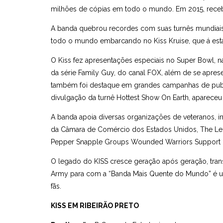
milhões de cópias em todo o mundo. Em 2015, rece
A banda quebrou recordes com suas turnês mundiais 
todo o mundo embarcando no Kiss Kruise, que á está
O Kiss fez apresentações especiais no Super Bowl, n
da série Family Guy, do canal FOX, além de se apres
também foi destaque em grandes campanhas de publi
divulgação da turnê Hottest Show On Earth, aparec
A banda apoia diversas organizações de veteranos, 
da Câmara de Comércio dos Estados Unidos, The Legac
Pepper Snapple Groups Wounded Warriors Support 
O legado do KISS cresce geração após geração, tran
Army para com a “Banda Mais Quente do Mundo” é um
fãs.
KISS EM RIBEIRÃO PRETO