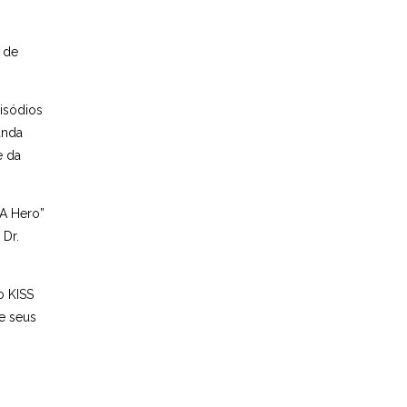
 de
isódios
anda
e da
 A Hero”
 Dr.
o KISS
e seus