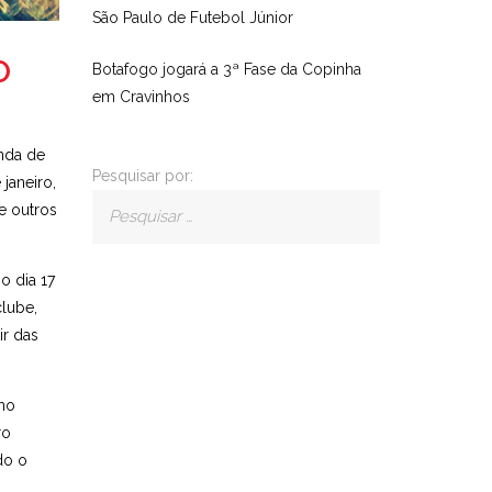
São Paulo de Futebol Júnior
O
Botafogo jogará a 3ª Fase da Copinha
em Cravinhos
anda de
Pesquisar por:
janeiro,
re outros
o dia 17
clube,
ir das
omo
ro
do o