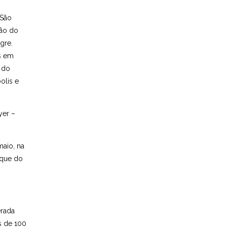
 São
ção do
gre.
s em
 do
olis e
yer –
maio, na
rque do
erada
s de 100