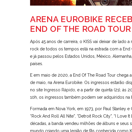
ARENA EUROBIKE RECEB
END OF THE ROAD TOUR
Após 45 anos de carreira, o KISS vai deixar de lado
rock de todos os tempos está na estrada com a End 
e já passou pelos Estados Unidos, México, Alemanha, Áus
países.
E em maio de 2020, a End Of The Road Tour chega ao 
de maio, na Arena Eurobike. Os ingressos estarão disp
no site
Ingresso Rápido
, e a partir de quinta (21), às
10h, os ingressos também podem ser adquiridos na bi
Formada em Nova York, em 1973, por Paul Stanley e 
“Rock And Roll All Nite”, “Detroit Rock City”, “I Love 
décadas, a banda vendeu milhões de álbuns e seus sh
mundo criando uma legião de fãs conhecida como K