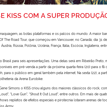
E KISS COM A SUPER PRODUÇÃ
 a maquiagem, as botas plataformas e os palcos do mundo. A maior b
Of The Road Tour, que começou em Vancouver, no Canadá, dia 31 de 
tria, Rússia, Polônia, Ucrânia, França, Itália, Escócia, Inglaterra, ent
Brasil para seis apresentações. Uma delas será em Ribeirão Preto, n
oníveis em pré-venda a partir da próxima quarta-feira (20) para o fã 
 20h, para o público em geral também pela internet. Na sexta (22), a part
lheteria da Arena Eurobike.
Gene Simons o KISS criou alguns dos maiores clássicos do rock, c
It Loud”, “Love Gun”, “Shout It Out Loud”, entre outros. Em mais de quat
ows repletos de efeitos especiais e pirotecnia lotaram arenas de to
iss Army.