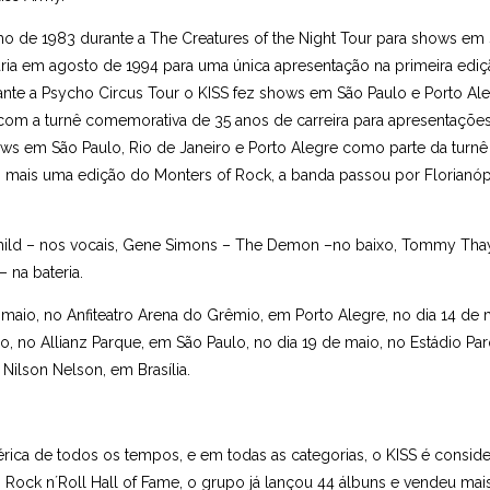
ho de 1983 durante a The Creatures of the Night Tour para shows em
taria em agosto de 1994 para uma única apresentação na primeira edi
rante a Psycho Circus Tour o KISS fez shows em São Paulo e Porto Ale
s com a turnê comemorativa de 35 anos de carreira para apresentaçõe
ows em São Paulo, Rio de Janeiro e Porto Alegre como parte da turnê
 mais uma edição do Monters of Rock, a banda passou por Florianóp
rchild – nos vocais, Gene Simons – The Demon –no baixo, Tommy Tha
 na bateria.
maio, no Anfiteatro Arena do Grêmio, em Porto Alegre, no dia 14 de 
io, no Allianz Parque, em São Paulo, no dia 19 de maio, no Estádio Pa
 Nilson Nelson, em Brasília.
a de todos os tempos, e em todas as categorias, o KISS é consid
o Rock n´Roll Hall of Fame, o grupo já lançou 44 álbuns e vendeu mai