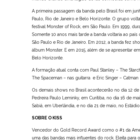
A primeira passagem da banda pelo Brasil foi em jun
Paulo, Rio de Janeiro e Belo Horizonte. O grupo vol
festival Monster of Rock, em São Paulo. Em 1999, du
Somente 10 anos mais tarde a banda voltaria ao paí
São Paulo e Rio de Janeiro. Em 2012, a banda fez sh
álbum Monster. E em 2015, além de se apresentar em
Belo Horizonte.
A formação atual conta com Paul Stanley – The Sta
The Spaceman – nas guitarra e Eric Singer – Catman –
Os demais shows no Brasil acontecerão no dia 12 de 
Pedreira Paulo Leminky, em Curitiba, no dia 16 de ma
Sabiá, em Uberlândia, e no dia 21 de maio, no Estádio
SOBRE O KISS
Vencedor do Gold Record Award como o #1 da Améric
uma das bandas mais influentes do rock. Eleita para 