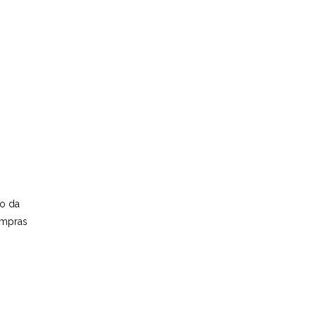
to da
ompras