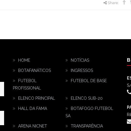
Share:
B
HOME
NOTÍCIAS
BOTAFANÁTICOS
INGRESSOS
E
FUTEBOL
FUTEBOL DE BASE
S/
PROFISSIONAL
ELENCO PRINCIPAL
ELENCO SUB-20
P
HALL DA FAMA
BOTAFOGO FUTEBOL
Ri
SA
ARENA NICNET
TRANSPARÊNCIA