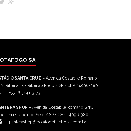
OTAFOGO SA
STÁDIO SANTA CRUZ
» Avenida Costábile Romano
N, Ribeirânia • Ribeirão Preto / SP • CEP: 14096-380
‎+55 16 3441-3173
ANTERA SHOP »
Avenida Costábile Romano S/N,
beirânia • Ribeirão Preto / SP • CEP: 14096-380
panterashop@botafogofutebolsa.com.br