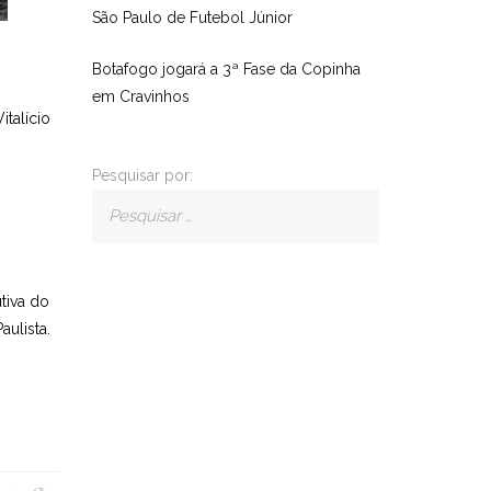
São Paulo de Futebol Júnior
Botafogo jogará a 3ª Fase da Copinha
em Cravinhos
talício
Pesquisar por:
tiva do
ulista.