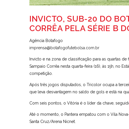
INVICTO, SUB-20 DO B
CORRÊA PELA SÉRIE B D
Agência Botafogo
imprensa@botafogofutebolsa.com.br
Invicto e na zona de classificação para as quartas d
Sampaio Corrêa nesta quarta-feira (16), às 15h, no E
competição.
Após três jogos disputados, o Tricolor ocupa a te
que leva desvantagem no saldo de gols e está na qua
Com seis pontos, o Vitória é o líder da chave, segui
Até o momento, o Pantera empatou com o Vila Nova-GO
Santa Cruz/Arena Nicnet.