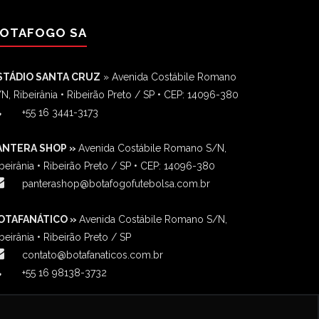
OTAFOGO SA
STÁDIO SANTA CRUZ
» Avenida Costábile Romano
N, Ribeirânia • Ribeirão Preto / SP • CEP: 14096-380
‎+55 16 3441-3173
ANTERA SHOP »
Avenida Costábile Romano S/N,
beirânia • Ribeirão Preto / SP • CEP: 14096-380
panterashop@botafogofutebolsa.com.br
OTAFANÁTICO »
Avenida Costábile Romano S/N,
beirânia • Ribeirão Preto / SP
contato@botafanaticos.com.br
+55 16 98138-3732