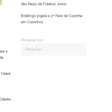
São Paulo de Futebol Júnior
Botafogo jogará a 3ª Fase da Copinha
em Cravinhos
Pesquisar por:
ara o
da
 Ceará,
Estádio