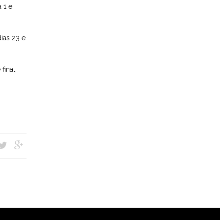
 1 e
ias 23 e
inal,