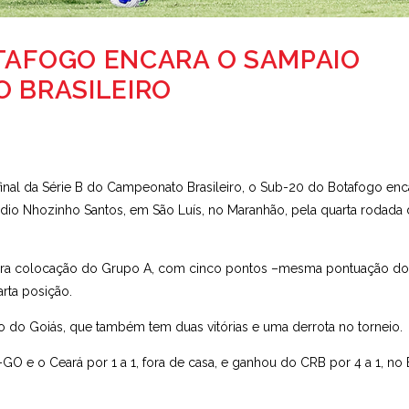
OTAFOGO ENCARA O SAMPAIO
O BRASILEIRO
e final da Série B do Campeonato Brasileiro, o Sub-20 do Botafogo enc
stádio Nhozinho Santos, em São Luís, no Maranhão, pela quarta rodada 
rceira colocação do Grupo A, com cinco pontos –mesma pontuação do
rta posição.
do do Goiás, que também tem duas vitórias e uma derrota no torneio.
 e o Ceará por 1 a 1, fora de casa, e ganhou do CRB por 4 a 1, no 