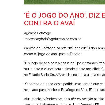
‘É O JOGO DO ANO’, DI
CONTRA O AVAÍ
Agência Botafogo
imprensa@botafogofutebolsa.com.br
Capitão do Botafogo na reta final da Série B do Campe
como o “jogo do ano” para o Tricolor.
“É o jogo do ano para a nossa equipe e estamos traba
muito para o clube, para a cidade e para nós atletas
no Estádio Santa Cruz/Arena Nicnet, pela última roda
“Sabemos do peso desta partida, mas temos que en
resultado para manter o Botafogo na Série B”, acresc
Atualmente, o Pantera ocupa a 16ª colocação na class
zona de rebaixamento, e que visita o Operário-PR.