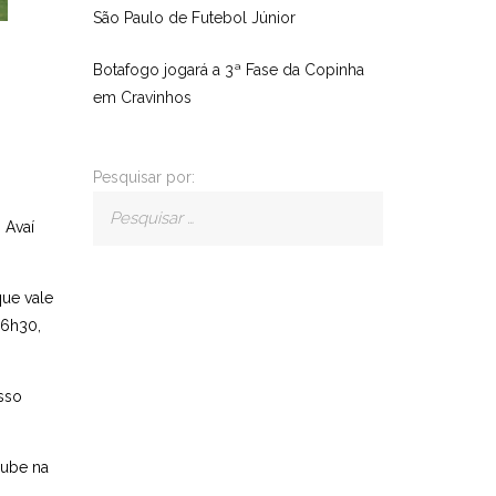
São Paulo de Futebol Júnior
Botafogo jogará a 3ª Fase da Copinha
em Cravinhos
Pesquisar por:
 Avaí
que vale
16h30,
sso
lube na