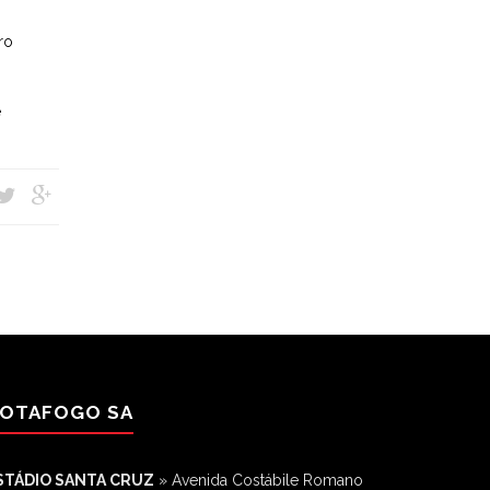
ro
e
OTAFOGO SA
STÁDIO SANTA CRUZ
» Avenida Costábile Romano