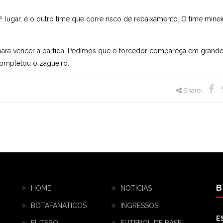
 lugar, é o outro time que corre risco de rebaixamento. O time minei
 para vencer a partida. Pedimos que o torcedor compareça em grand
completou o zagueiro.
Share:
B
HOME
NOTÍCIAS
BOTAFANÁTICOS
INGRESSOS
E