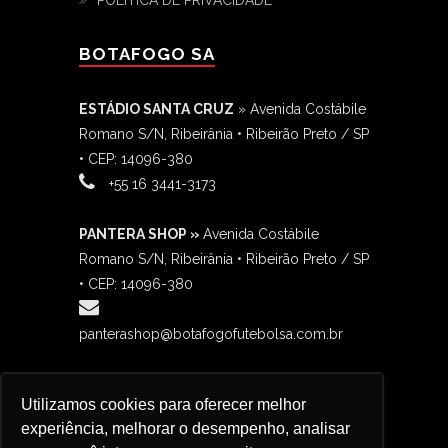
BOTAFOGO SA
ESTÁDIO SANTA CRUZ
» Avenida Costábile
Romano S/N, Ribeirânia • Ribeirão Preto / SP
• CEP: 14096-380
‎+55 16 3441-3173
PANTERA SHOP »
Avenida Costábile
Romano S/N, Ribeirânia • Ribeirão Preto / SP
• CEP: 14096-380
panterashop@botafogofutebolsa.com.br
BOTAFANÁTICO »
Avenida Costábile
Utilizamos cookies para oferecer melhor
Romano S/N, Ribeirânia • Ribeirão Preto / SP
experiência, melhorar o desempenho, analisar
contato@botafanaticos.com.br