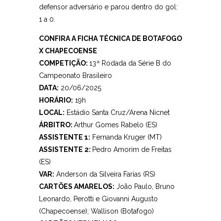
defensor adversário e parou dentro do gol:
1 a 0.
CONFIRA A FICHA TÉCNICA DE BOTAFOGO
X CHAPECOENSE
COMPETIÇÃO:
13ª Rodada da Série B do
Campeonato Brasileiro
DATA:
20/06/2025
HORÁRIO:
19h
LOCAL:
Estádio Santa Cruz/Arena Nicnet
ÁRBITRO:
Arthur Gomes Rabelo (ES)
ASSISTENTE 1:
Fernanda Kruger (MT)
ASSISTENTE 2:
Pedro Amorim de Freitas
(ES)
VAR:
Anderson da Silveira Farias (RS)
CARTÕES AMARELOS:
João Paulo, Bruno
Leonardo, Perotti e Giovanni Augusto
(Chapecoense); Wallison (Botafogo)