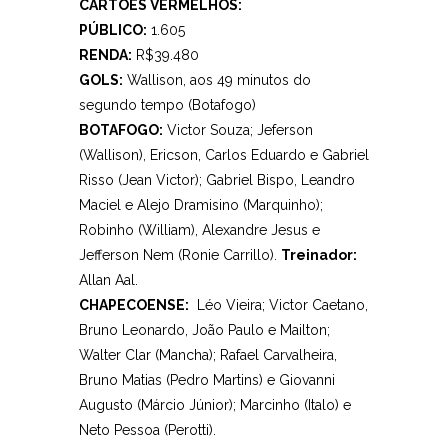
CARTÕES VERMELHOS:
PÚBLICO:
1.605
RENDA:
R$39.480
GOLS:
Wallison, aos 49 minutos do
segundo tempo (Botafogo)
BOTAFOGO:
Victor Souza; Jeferson
(Wallison), Ericson, Carlos Eduardo e Gabriel
Risso (Jean Victor); Gabriel Bispo, Leandro
Maciel e Alejo Dramisino (Marquinho);
Robinho (William), Alexandre Jesus e
Jefferson Nem (Ronie Carrillo).
Treinador:
Allan Aal.
CHAPECOENSE:
Léo Vieira; Victor Caetano,
Bruno Leonardo, João Paulo e Mailton;
Walter Clar (Mancha); Rafael Carvalheira,
Bruno Matias (Pedro Martins) e Giovanni
Augusto (Márcio Júnior); Marcinho (Italo) e
Neto Pessoa (Perotti).