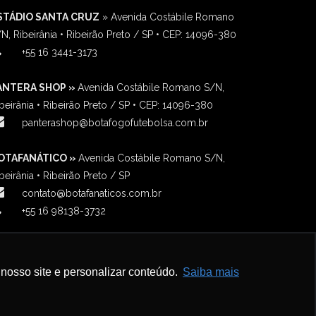
STÁDIO SANTA CRUZ
» Avenida Costábile Romano
N, Ribeirânia • Ribeirão Preto / SP • CEP: 14096-380
‎+55 16 3441-3173
ANTERA SHOP »
Avenida Costábile Romano S/N,
beirânia • Ribeirão Preto / SP • CEP: 14096-380
panterashop@botafogofutebolsa.com.br
OTAFANÁTICO »
Avenida Costábile Romano S/N,
beirânia • Ribeirão Preto / SP
contato@botafanaticos.com.br
+55 16 98138-3732
nosso site e personalizar conteúdo.
Saiba mais