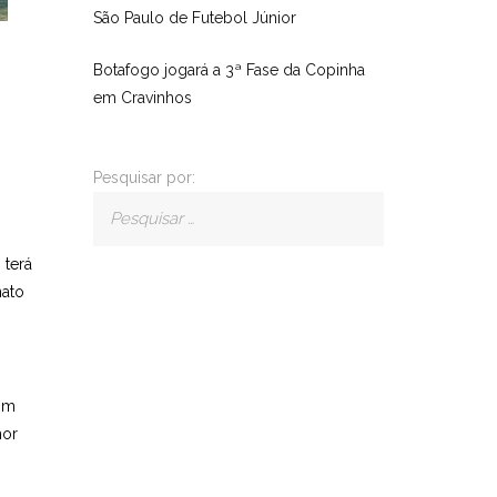
São Paulo de Futebol Júnior
Botafogo jogará a 3ª Fase da Copinha
em Cravinhos
Pesquisar por:
 terá
nato
sim
hor