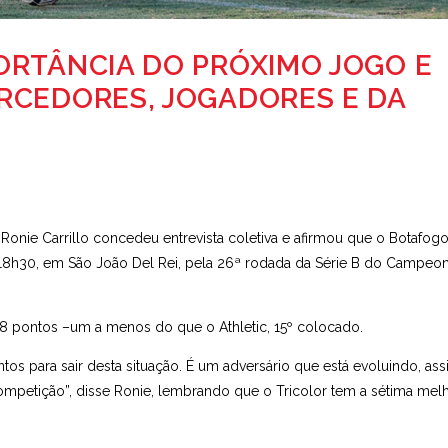
ORTÂNCIA DO PRÓXIMO JOGO E
RCEDORES, JOGADORES E DA
 Ronie Carrillo concedeu entrevista coletiva e afirmou que o Botafogo
s 18h30, em São João Del Rei, pela 26ª rodada da Série B do Campeo
8 pontos –um a menos do que o Athletic, 15º colocado.
os para sair desta situação. É um adversário que está evoluindo, as
petição”, disse Ronie, lembrando que o Tricolor tem a sétima mel