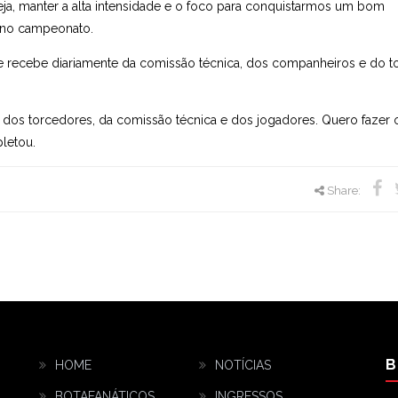
eja, manter a alta intensidade e o foco para conquistarmos um bom
s no campeonato.
ue recebe diariamente da comissão técnica, dos companheiros e do t
 dos torcedores, da comissão técnica e dos jogadores. Quero fazer
letou.
Share:
B
HOME
NOTÍCIAS
BOTAFANÁTICOS
INGRESSOS