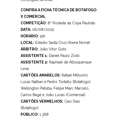
CONFIRA A FICHA TÉCNICA DE BOTAFOGO
X COMERCIAL
COMPETIÇÃO:
8ª Rodada da Copa Paulista
DATA:
06/08/2025
HORÁRIO:
19h
LOCAL:
Estádio Santa Cruz/Arena Nicnet
ÁRBITRO:
João Vitor Gobi
ASSISTENTE 1:
Daniel Paulo Ziolli
ASSISTENTE 2:
Raphael de Albuquerque
Lima
CARTÕES AMARELOS:
Rafael Milhorim,
Lucas Nathan e Pedro Tortello (Botafogo);
Wellington Petuba, Felipe Mian, Marcelo,
Carlos Bagé e João Lucas (Comercial)
CARTÕES VERMELHOS:
Caio Dias
(Botafogo)
PÚBLICO:
1.368