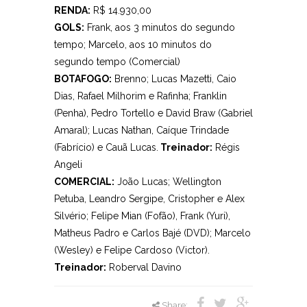
RENDA:
R$ 14.930,00
GOLS:
Frank, aos 3 minutos do segundo
tempo; Marcelo, aos 10 minutos do
segundo tempo (Comercial)
BOTAFOGO:
Brenno; Lucas Mazetti, Caio
Dias, Rafael Milhorim e Rafinha; Franklin
(Penha), Pedro Tortello e David Braw (Gabriel
Amaral); Lucas Nathan, Caíque Trindade
(Fabrício) e Cauã Lucas.
Treinador:
Régis
Angeli
COMERCIAL:
João Lucas; Wellington
Petuba, Leandro Sergipe, Cristopher e Alex
Silvério; Felipe Mian (Fofão), Frank (Yuri),
Matheus Padro e Carlos Bajé (DVD); Marcelo
(Wesley) e Felipe Cardoso (Victor).
Treinador:
Roberval Davino
Share: