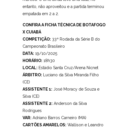
entanto, não aproveitou e a partida terminou
empatada em 2 a 2.
CONFIRA A FICHA TÉCNICA DE BOTAFOGO
X CUIABÁ
COMPETIÇÃO:
33ª Rodada da Série B do
Campeonato Brasileiro
DATA:
19/10/2025
HORÁRIO:
18h30
LOCAL:
Estádio Santa Cruz/Arena Nicnet
ÁRBITRO:
Luciano da Silva Miranda Filho
(CE)
ASSISTENTE 1:
José Moracy de Souza e
Silva (CE)
ASSISTENTE 2:
Anderson da Silva
Rodrigues
VAR:
Adriano Barros Carneiro (MA)
CARTÕES AMARELOS:
Wallison e Leandro