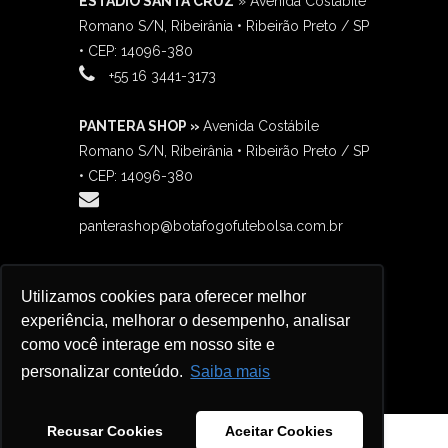
ESTÁDIO SANTA CRUZ
» Avenida Costábile
Romano S/N, Ribeirânia • Ribeirão Preto / SP
• CEP: 14096-380
‎+55 16 3441-3173
PANTERA SHOP »
Avenida Costábile
Romano S/N, Ribeirânia • Ribeirão Preto / SP
• CEP: 14096-380
panterashop@botafogofutebolsa.com.br
BOTAFANÁTICO »
Avenida Costábile
Utilizamos cookies para oferecer melhor
Romano S/N, Ribeirânia • Ribeirão Preto / SP
experiência, melhorar o desempenho, analisar
contato@botafanaticos.com.br
como você interage em nosso site e
+55 16 98138-3732
personalizar conteúdo.
Saiba mais
Recusar Cookies
Aceitar Cookies
Copyright 2023 BOTAFOGO FUTEBOL