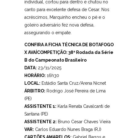
individual, cortou para dentro e chutou no
canto para excelente defesa de Cesar. Nos
acréscimos, Marquinho encheu o pé e o
goleiro adversário fez nova defesa,
assegurando o empate.
CONFIRA A FICHA TÉCNICA DE BOTAFOGO
X AVAÍCOMPETIÇÃO: 38ª Rodada da Série
B do Campeonato Brasileiro
DATA:
23/11/2025
HORÁRIO:
16h30
LOCAL:
Estádio Santa Cruz/Arena Nicnet
ÁRBITRO:
Rodrigo José Pereira de Lima
(PE)
ASSISTENTE 1:
Karla Renata Cavalcanti de
Santana (PE)
ASSISTENTE 2:
Bruno Cesar Chaves Vieira
VAR:
Carlos Eduardo Nunes Braga (RJ)
CARTÕES AMARELOS:
Gabriel Barros e