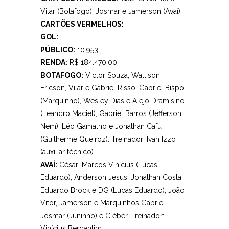
Vilar (Botafogo); Josmar e Jamerson (Avaí)
CARTÕES VERMELHOS:
GOL:
PÚBLICO:
10.953
RENDA:
R$ 184.470,00
BOTAFOGO:
Victor Souza; Wallison,
Ericson, Vilar e Gabriel Risso; Gabriel Bispo
(Marquinho), Wesley Dias e Alejo Dramisino
(Leandro Maciel); Gabriel Barros (Jefferson
Nem), Léo Gamalho e Jonathan Cafu
(Guilherme Queiroz). Treinador: Ivan Izzo
(auxiliar técnico).
AVAÍ:
César; Marcos Vinícius (Lucas
Eduardo), Anderson Jesus, Jonathan Costa,
Eduardo Brock e DG (Lucas Eduardo); João
Vitor, Jamerson e Marquinhos Gabriel;
Josmar (Juninho) e Cléber. Treinador:
Vinícius Bergantim.